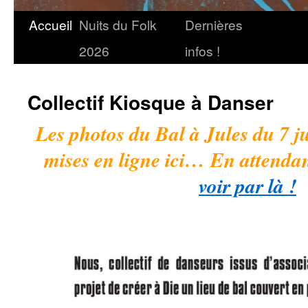
Accueil
Nuits du Folk
Dernières
2026
infos !
Collectif Kiosque à Danser
Les photos du Bal à Jules du 7 jui
mises en ligne ici… En attenda
voir par là !