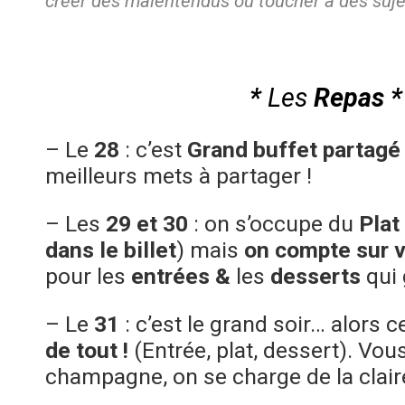
créer des malentendus ou toucher à des suje
*
Les
Repas *
– Le
28
: c’est
Grand buffet partagé
meilleurs mets à partager !
– Les
29 et 30
: on s’occupe du
Plat
dans le billet
) mais
on compte sur 
pour les
entrées &
les
desserts
qui 
– Le
31
: c’est le grand soir… alors c
de tout !
(Entrée, plat, dessert). Vo
champagne, on se charge de la claire