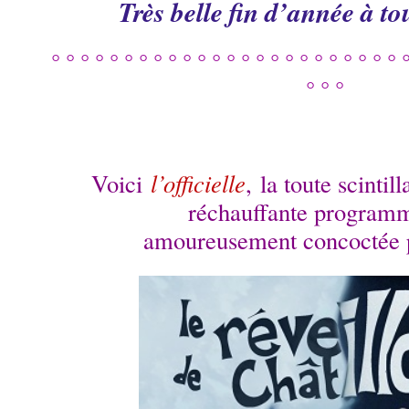
Très belle fin d’année à tou
° ° ° ° ° ° ° ° ° ° ° ° ° ° ° ° ° ° ° ° ° ° ° ° °
° ° °
Voici
l’officielle
, la toute scintill
réchauffante programm
amoureusement concoctée p