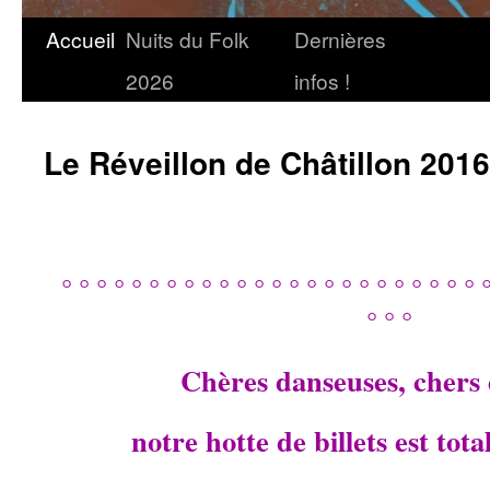
Accueil
Nuits du Folk
Dernières
2026
infos !
Le Réveillon de Châtillon 2016
° ° ° ° ° ° ° ° ° ° ° ° ° ° ° ° ° ° ° ° ° ° ° ° °
° ° °
Chères danseuses, chers
notre hotte de billets est to