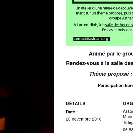
Animé par le gro
Rendez-vous à la salle de
Thème proposé :
Participation libr
DÉTAILS
ORG
Assoc
Date :
Manu
26 novembre 2018
Télé
06 83