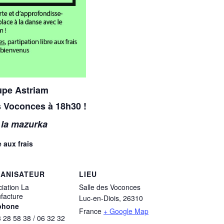
upe Astriam
s Voconces à 18h30 !
 la mazurka
e aux frais
ANISATEUR
LIEU
iation La
Salle des Voconces
facture
Luc-en-Diois
,
26310
phone
France
+ Google Map
 28 58 38 / 06 32 32