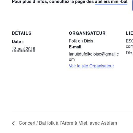
Pour plus d’infos, consultez la page des
ateliers mini-bal
.
DÉTAILS
ORGANISATEUR
LI
Folk en Diois
ESC
Date :
com
E-mail
13 mai 2019
Die
lanuitdufolkdioise@gmail.c
om
Voir le site Organisateur
Concert / Bal folk à l’Arbre à Miel, avec Astriam