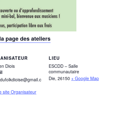
la page des ateliers
ANISATEUR
LIEU
en Diois
ESCDD – Salle
communautaire
il
Die
,
26150
+ Google Map
tdufolkdioise@gmail.c
le site Organisateur