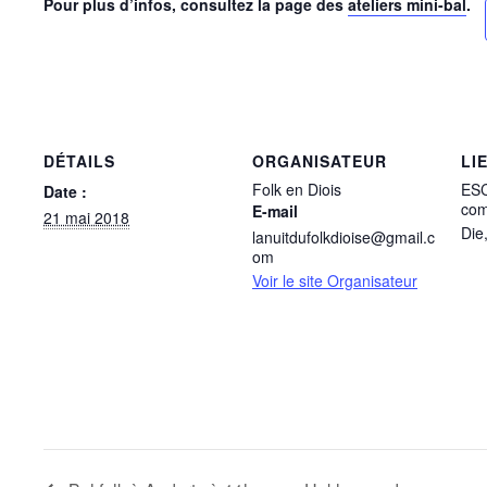
Pour plus d’infos, consultez la page des
ateliers mini-bal
.
DÉTAILS
ORGANISATEUR
LI
Folk en Diois
ESC
Date :
com
E-mail
21 mai 2018
Die
lanuitdufolkdioise@gmail.c
om
Voir le site Organisateur