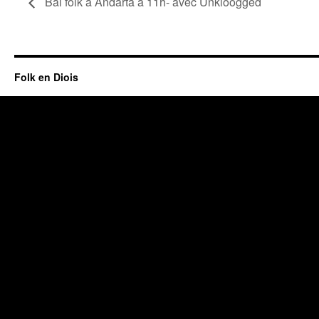
Bal folk à Andarta à 11h- avec Unkloogged
Folk en Diois