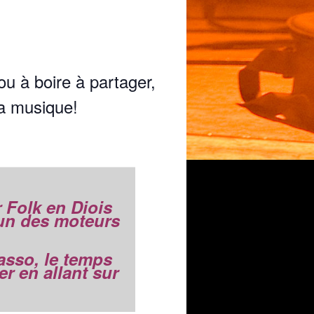
ou à boire à partager,
la musique!
 Folk en Diois
’un des moteurs
’asso, le temps
r en allant sur