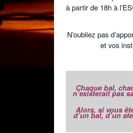
à partir de 18h à l’E
N’oubliez pas d’appor
et vos ins
Chaque bal, chaq
n’existerait pas 
Alors, si vous êt
d’un bal, d’un at