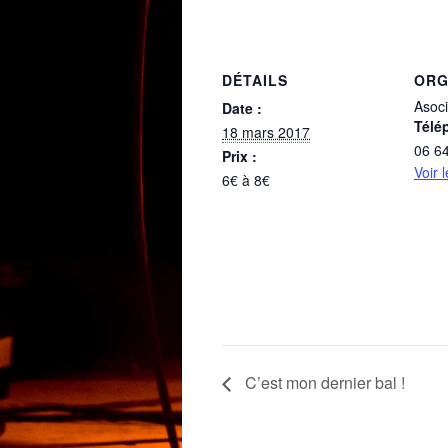
DÉTAILS
ORG
Asoci
Date :
Télé
18 mars 2017
06 6
Prix :
Voir 
6€ à 8€
C’est mon dernier bal !