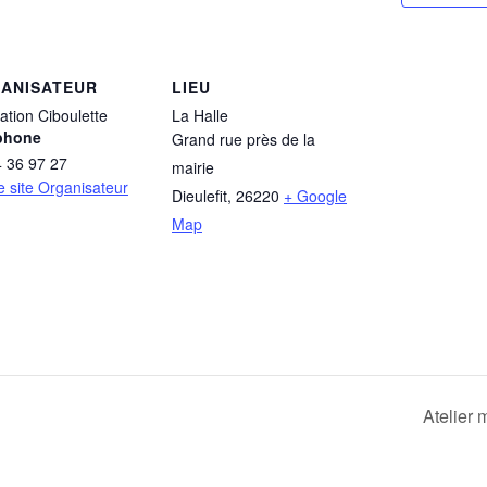
ANISATEUR
LIEU
ation Ciboulette
La Halle
phone
Grand rue près de la
4 36 97 27
mairie
le site Organisateur
Dieulefit
,
26220
+ Google
Map
Atelier