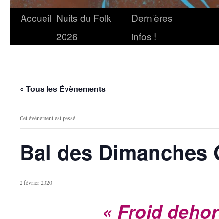
Accueil
Nuits du Folk
Dernières
2026
infos !
« Tous les Évènements
Cet évènement est passé.
Bal des Dimanches 
2 février 2020
« Froid deho