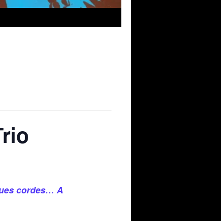
rio
lques cordes… A