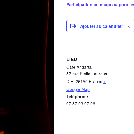
Participation au chapeau pour les
Ajouter au calendrier
LIEU
Café Andarta
57 rue Emile Laurens
DIE
,
26150
France
+
Google Map
Téléphone
07 87 93 07 96