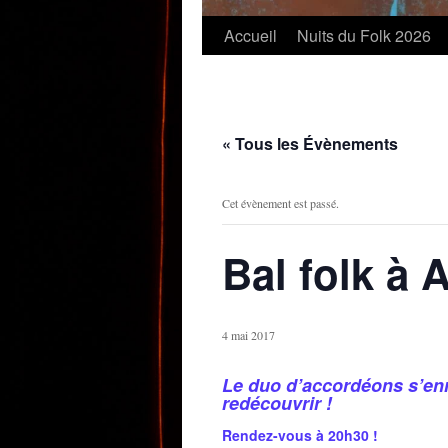
Accueil
Nuits du Folk 2026
« Tous les Évènements
Cet évènement est passé.
Bal folk à 
4 mai 2017
Le duo d’accordéons s’enr
redécouvrir !
Rendez-vous à 20h30 !