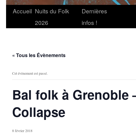
Accueil
Nuits du Folk
Dernières
2026
infos !
« Tous les Évènements
Cet évènement est passé.
Bal folk à Grenoble 
Collapse
8 février 2018