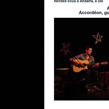
Rendez-vous à Andarta, à Die
Accordéon, gu