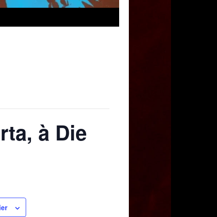
rta, à Die
ier