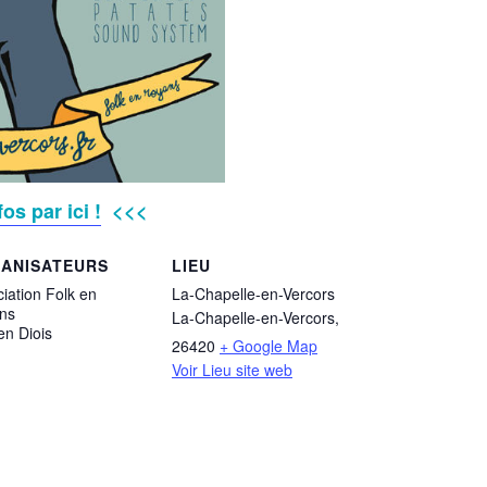
os par ici !
<<<
ANISATEURS
LIEU
iation Folk en
La-Chapelle-en-Vercors
ns
La-Chapelle-en-Vercors
,
en Diois
26420
+ Google Map
Voir Lieu site web