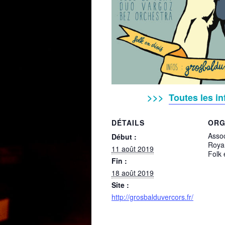
>>>
Toutes les inf
DÉTAILS
ORG
Assoc
Début :
Roya
11 août 2019
Folk 
Fin :
18 août 2019
Site :
http://grosbalduvercors.fr/