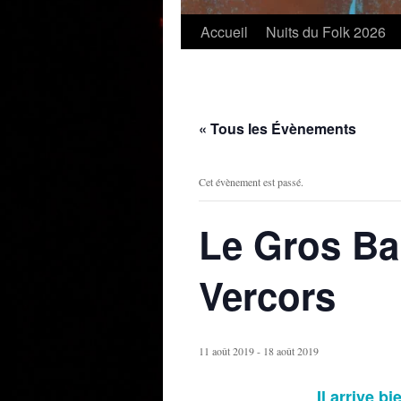
Accueil
Nuits du Folk 2026
« Tous les Évènements
Cet évènement est passé.
Le Gros Bal
Vercors
11 août 2019
-
18 août 2019
Il arrive bi