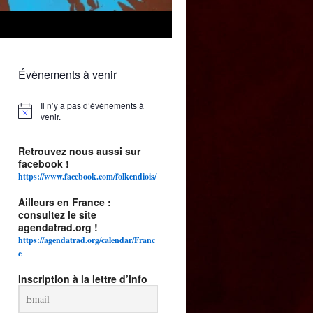
Évènements à venir
Il n’y a pas d’évènements à
Notice
venir.
Retrouvez nous aussi sur
facebook !
https://www.facebook.com/folkendiois/
Ailleurs en France :
consultez le site
agendatrad.org !
https://agendatrad.org/calendar/Franc
e
Inscription à la lettre d’info