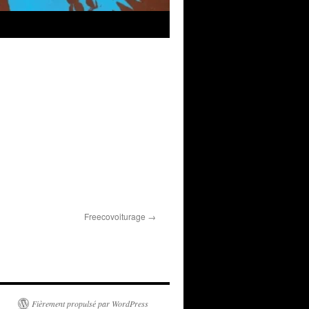
Freecovoiturage
Fièrement propulsé par WordPress