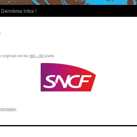
Dernières infos !
8
e originale est de
184 × 93
pixels
permalien
.