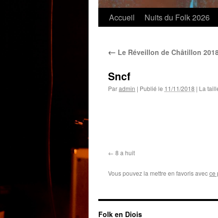
Accueil
Nuits du Folk 2026
←
Le Réveillon de Châtillon 201
Sncf
Par
admin
|
Publié le
11/11/2018
|
La taill
8 a huit
Vous pouvez la mettre en favoris avec
ce 
Folk en Diois