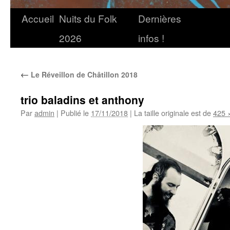
Accueil
Nuits du Folk
Dernières
2026
infos !
←
Le Réveillon de Châtillon 2018
trio baladins et anthony
Par
admin
|
Publié le
17/11/2018
|
La taille originale est de
425 