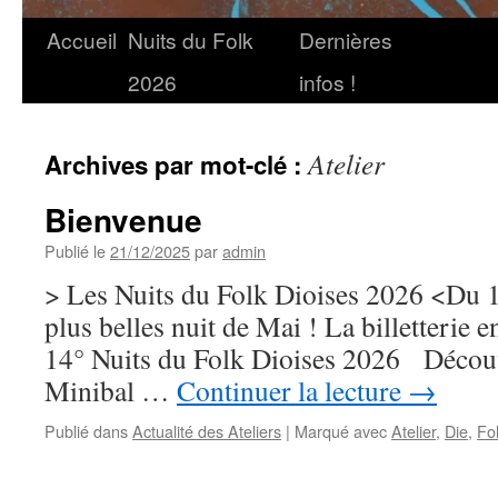
Accueil
Nuits du Folk
Dernières
2026
infos !
Atelier
Archives par mot-clé :
Bienvenue
Publié le
21/12/2025
par
admin
> Les Nuits du Folk Dioises 2026 <Du 13
plus belles nuit de Mai ! La billetterie e
14° Nuits du Folk Dioises 2026 Découv
Minibal …
Continuer la lecture
→
Publié dans
Actualité des Ateliers
|
Marqué avec
Atelier
,
Die
,
Fo