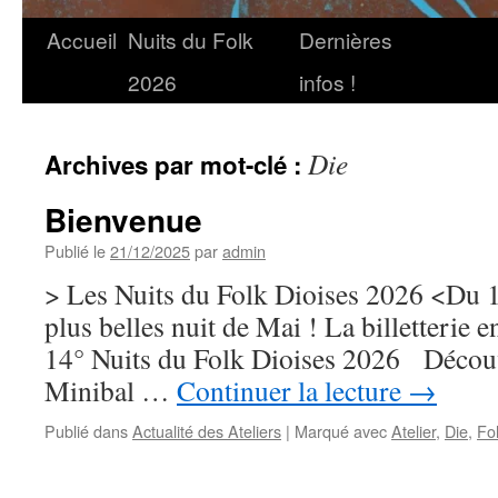
Accueil
Nuits du Folk
Dernières
2026
infos !
Die
Archives par mot-clé :
Bienvenue
Publié le
21/12/2025
par
admin
> Les Nuits du Folk Dioises 2026 <Du 13
plus belles nuit de Mai ! La billetterie e
14° Nuits du Folk Dioises 2026 Découv
Minibal …
Continuer la lecture
→
Publié dans
Actualité des Ateliers
|
Marqué avec
Atelier
,
Die
,
Fo