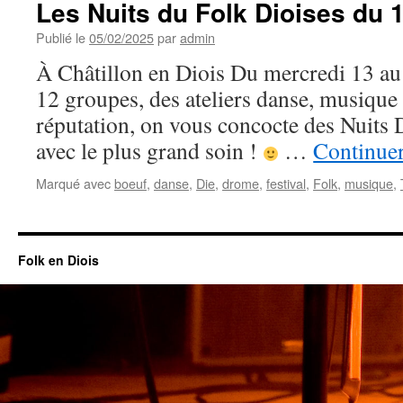
Les Nuits du Folk Dioises du 
Publié le
05/02/2025
par
admin
À Châtillon en Diois Du mercredi 13 a
12 groupes, des ateliers danse, musique 
réputation, on vous concocte des Nuits
avec le plus grand soin !
…
Continuer
Marqué avec
boeuf
,
danse
,
Die
,
drome
,
festival
,
Folk
,
musique
,
Folk en Diois