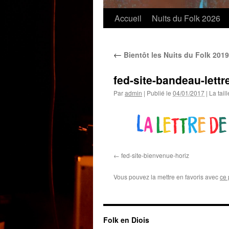
Accueil
Nuits du Folk 2026
←
Bientôt les Nuits du Folk 2019
fed-site-bandeau-lettr
Par
admin
|
Publié le
04/01/2017
|
La taill
fed-site-bienvenue-horiz
Vous pouvez la mettre en favoris avec
ce 
Folk en Diois