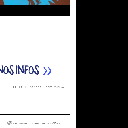
FED-SITE-bandeau-lettre-mini
Fièrement propulsé par WordPress