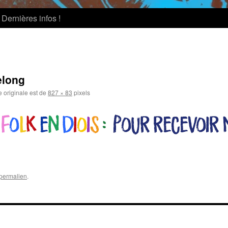
Dernières infos !
elong
e originale est de
827 × 83
pixels
permalien
.