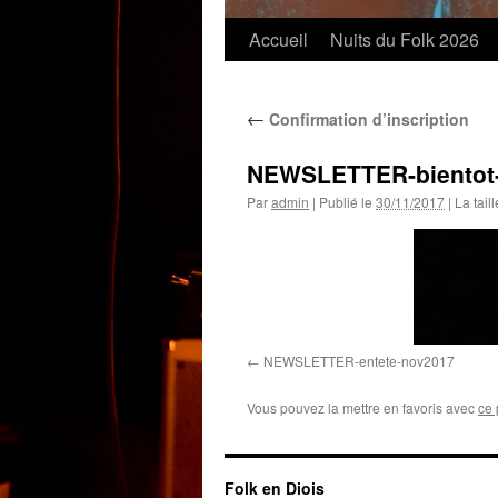
Accueil
Nuits du Folk 2026
←
Confirmation d’inscription
NEWSLETTER-bientot
Par
admin
|
Publié le
30/11/2017
|
La taill
NEWSLETTER-entete-nov2017
Vous pouvez la mettre en favoris avec
ce 
Folk en Diois