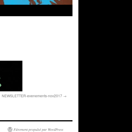
NEWSLETTER-evenements-nov2017
Fièrement propulsé par WordPress