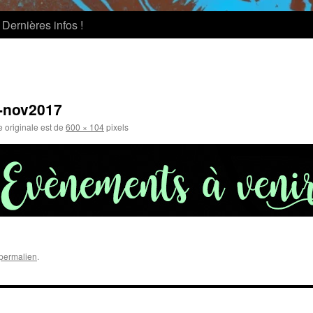
Dernières infos !
-nov2017
e originale est de
600 × 104
pixels
permalien
.