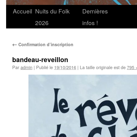
Accueil
Nuits du Folk
Dernières
2026
infos !
←
Confirmation d’inscription
bandeau-reveillon
Par
admin
|
Publié le
19/10/2016
|
La taille originale est de
795 