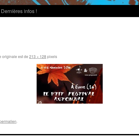
Dernières infos !
e originale est de
213 × 128
pixels
permalien
.