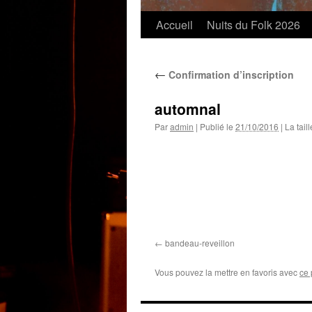
Accueil
Nuits du Folk 2026
←
Confirmation d’inscription
automnal
Par
admin
|
Publié le
21/10/2016
|
La taill
bandeau-reveillon
Vous pouvez la mettre en favoris avec
ce 