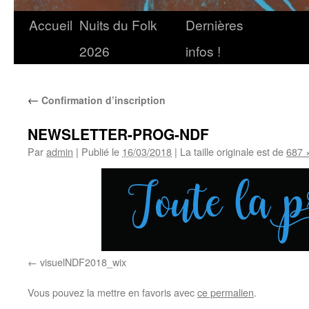
Accueil
Nuits du Folk
Dernières
2026
infos !
←
Confirmation d’inscription
NEWSLETTER-PROG-NDF
Par
admin
|
Publié le
16/03/2018
|
La taille originale est de
687 
visuelNDF2018_wix
Vous pouvez la mettre en favoris avec
ce permalien
.