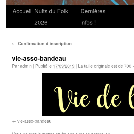
Accueil
Nuits du Folk
Dernières
2026
infos !
←
Confirmation d’inscription
vie-asso-bandeau
Par
admin
|
Publié le
17/09/2019
|
La taille originale est de
700 
vie-asso-bandeau
Vous pouvez la mettre en favoris avec
ce permalien
.