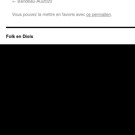
Bandeau-AG2020
Vous pouvez la mettre en favoris avec
ce permalien
.
Folk en Diois