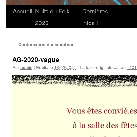
Accueil
Nuits du Folk
Dernières
2026
infos !
←
Confirmation d’inscription
AG-2020-vague
Par
admin
|
Publié le
13/02/2021
|
La taille originale est de
1101