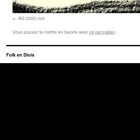
AG-2020-noir
Vous pouvez la mettre en favoris avec
ce permalien
.
Folk en Diois