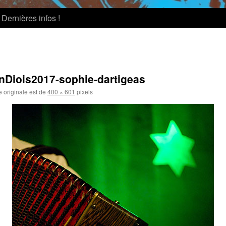
Dernières infos !
nDiois2017-sophie-dartigeas
e originale est de
400 × 601
pixels