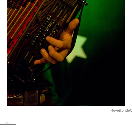
ReveillondeC
permalien
.