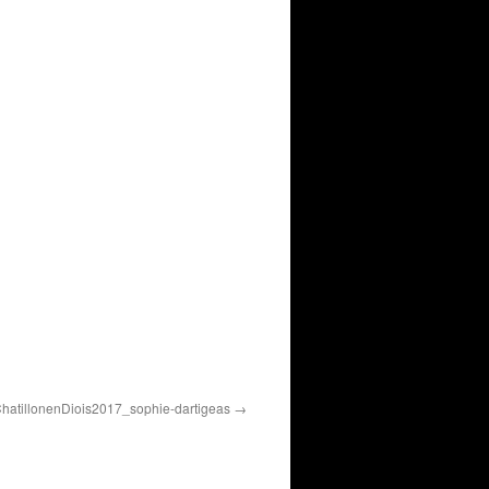
hatillonenDiois2017_sophie-dartigeas