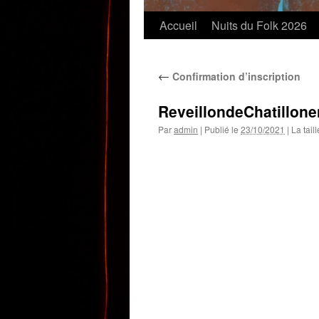
Accueil
Nuits du Folk 2026
←
Confirmation d’inscription
ReveillondeChatillone
Par
admin
|
Publié le
23/10/2021
|
La taill