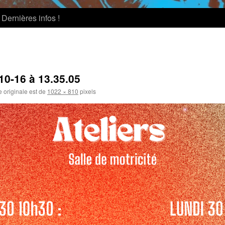
Dernières infos !
10-16 à 13.35.05
e originale est de
1022 × 810
pixels