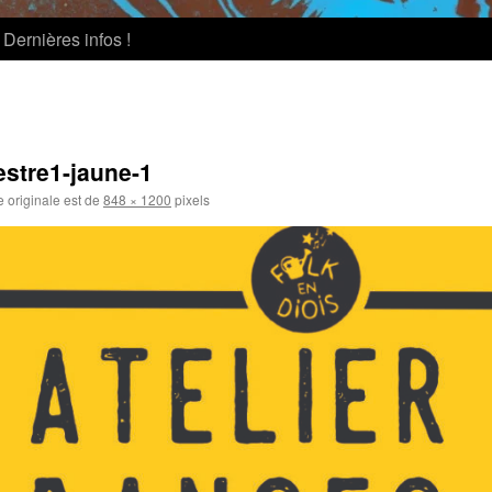
Dernières infos !
estre1-jaune-1
e originale est de
848 × 1200
pixels