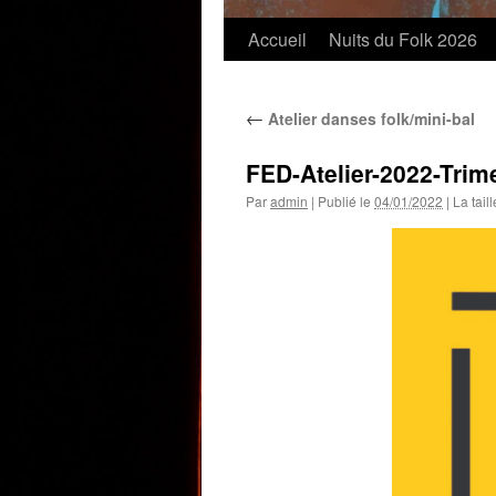
Accueil
Nuits du Folk 2026
←
Atelier danses folk/mini-bal
FED-Atelier-2022-Trim
Par
admin
|
Publié le
04/01/2022
|
La taill