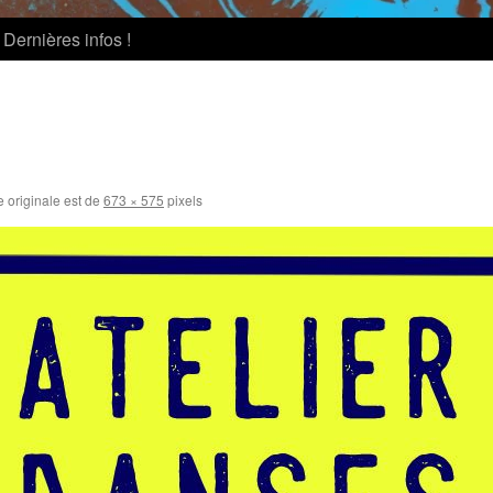
Dernières infos !
e originale est de
673 × 575
pixels