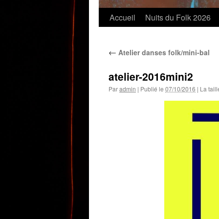
Accueil
Nuits du Folk 2026
←
Atelier danses folk/mini-bal
atelier-2016mini2
Par
admin
|
Publié le
07/10/2016
|
La taill