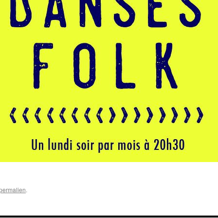
permalien
.