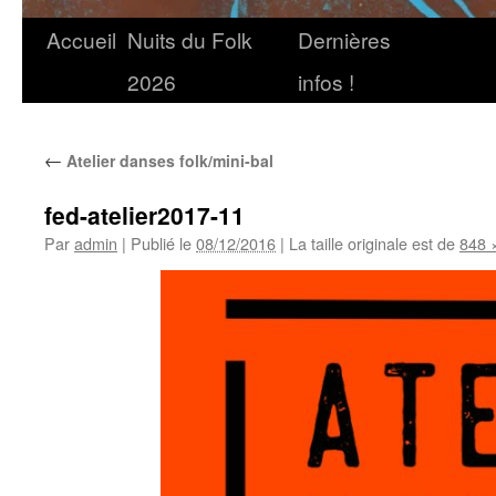
Accueil
Nuits du Folk
Dernières
2026
infos !
←
Atelier danses folk/mini-bal
fed-atelier2017-11
Par
admin
|
Publié le
08/12/2016
|
La taille originale est de
848 