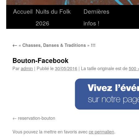
Accueil
Nuits du Folk
Dernières
2026
infos !
←
« Chasses, Danses & Traditions » !!!
Bouton-Facebook
Par
admin
|
Publié le
30/05/2016
|
La taille originale est de
500 
reservation-bouton
Vous pouvez la mettre en favoris avec
ce permalien
.