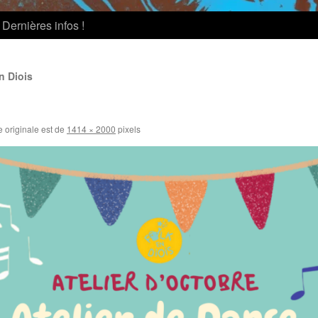
Dernières infos !
n Diois
e originale est de
1414 × 2000
pixels