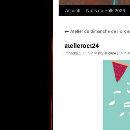
Accueil
Nuits du Folk 2026
←
Atelier du dimanche de Folk e
atelieroct24
Par
admin
|
Publié le
02/10/2024
|
La taill