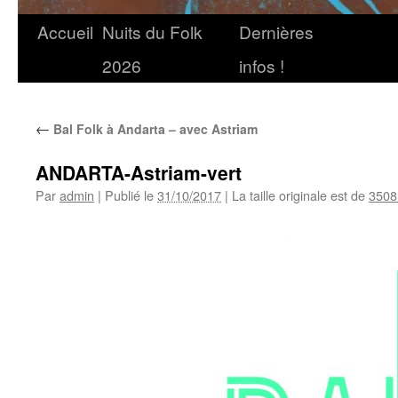
Accueil
Nuits du Folk
Dernières
2026
infos !
←
Bal Folk à Andarta – avec Astriam
ANDARTA-Astriam-vert
Par
admin
|
Publié le
31/10/2017
|
La taille originale est de
3508