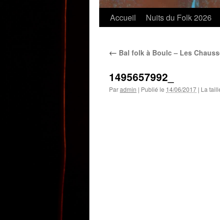
Accueil
Nuits du Folk 2026
←
Bal folk à Boulc – Les Chauss
1495657992_
Par
admin
|
Publié le
14/06/2017
|
La taill