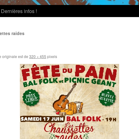
Dernières infos !
ettes raides
e originale est de
320 × 455
pixels