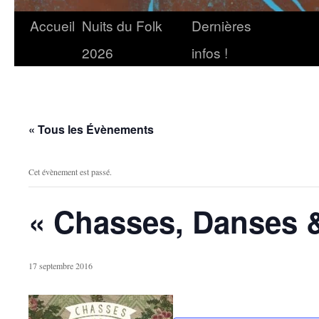
Accueil
Nuits du Folk
Dernières
2026
infos !
« Tous les Évènements
Cet évènement est passé.
« Chasses, Danses & 
17 septembre 2016