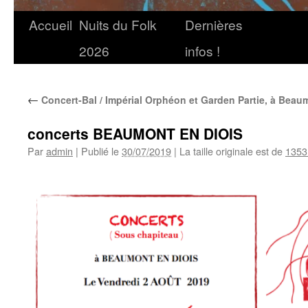
Accueil
Nuits du Folk
Dernières
2026
infos !
←
Concert-Bal / Impérial Orphéon et Garden Partie, à Beau
concerts BEAUMONT EN DIOIS
Par
admin
|
Publié le
30/07/2019
|
La taille originale est de
1353