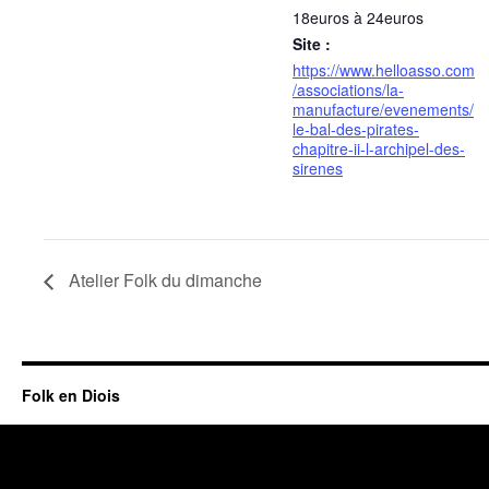
18euros à 24euros
Site :
https://www.helloasso.com
/associations/la-
manufacture/evenements/
le-bal-des-pirates-
chapitre-ii-l-archipel-des-
sirenes
Atelier Folk du dimanche
Folk en Diois