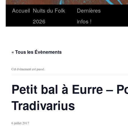
Accueil
Nuits du Folk
Dernières
2026
infos !
« Tous les Évènements
Cet évènement est passé.
Petit bal à Eurre – P
Tradivarius
6 juillet 2017