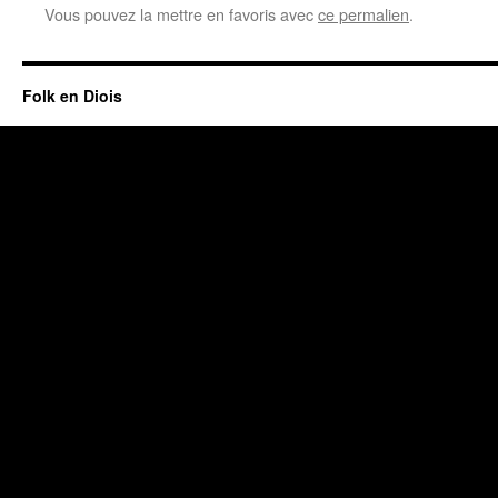
Vous pouvez la mettre en favoris avec
ce permalien
.
Folk en Diois