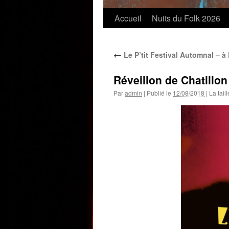
Accueil
Nuits du Folk 2026
←
Le P’tit Festival Automnal – à
Réveillon de Chatill
Par
admin
|
Publié le
12/08/2018
|
La taill