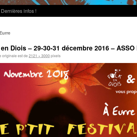
Dernières infos !
 Eurre
on en Diois – 29-30-31 décembre 2016 – ASS
e originale est de
2121 × 3000
pixels