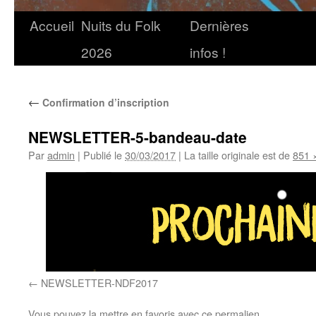
Accueil
Nuits du Folk
Dernières
2026
infos !
←
Confirmation d’inscription
NEWSLETTER-5-bandeau-date
Par
admin
|
Publié le
30/03/2017
|
La taille originale est de
851 
NEWSLETTER-NDF2017
Vous pouvez la mettre en favoris avec
ce permalien
.