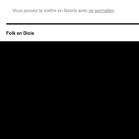
Vous pouvez la mettre en favoris avec
ce permalien
.
Folk en Diois