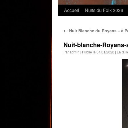
Accueil
Nuits du Folk 2026
←
Nuit Blanche du Royans – à 
Nuit-blanche-Royans-
Par
admin
|
Publié le
04/01/2020
|
La taill