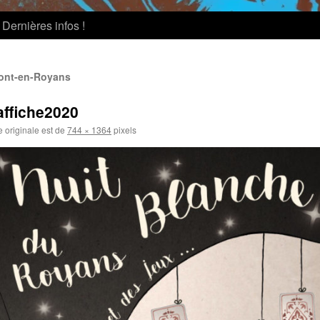
Dernières infos !
Pont-en-Royans
affiche2020
e originale est de
744 × 1364
pixels