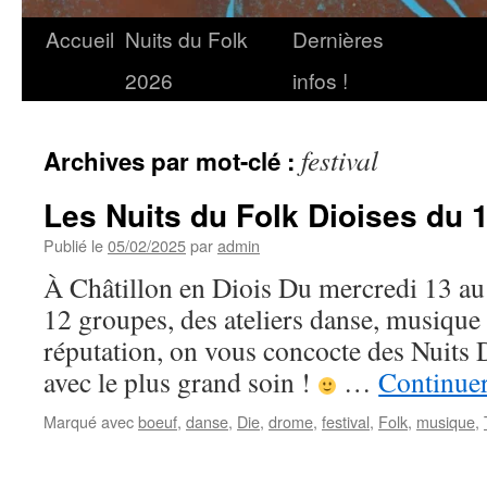
Accueil
Nuits du Folk
Dernières
2026
infos !
festival
Archives par mot-clé :
Les Nuits du Folk Dioises du 
Publié le
05/02/2025
par
admin
À Châtillon en Diois Du mercredi 13 a
12 groupes, des ateliers danse, musique 
réputation, on vous concocte des Nuits
avec le plus grand soin !
…
Continuer
Marqué avec
boeuf
,
danse
,
Die
,
drome
,
festival
,
Folk
,
musique
,