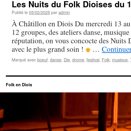
Les Nuits du Folk Dioises du 
Publié le
05/02/2025
par
admin
À Châtillon en Diois Du mercredi 13 a
12 groupes, des ateliers danse, musique 
réputation, on vous concocte des Nuits
avec le plus grand soin !
…
Continuer
Marqué avec
boeuf
,
danse
,
Die
,
drome
,
festival
,
Folk
,
musique
,
Folk en Diois