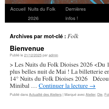
Accueil
Nuits du Folk
Dernières
2026
infos !
Folk
Archives par mot-clé :
Bienvenue
Publié le
21/12/2025
par
admin
> Les Nuits du Folk Dioises 2026 <Du 13
plus belles nuit de Mai ! La billetterie e
14° Nuits du Folk Dioises 2026 Découv
Minibal …
Continuer la lecture
→
Publié dans
Actualité des Ateliers
|
Marqué avec
Atelier
,
Die
,
Fo